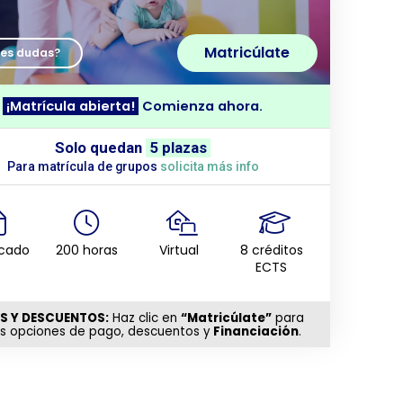
Matricúlate
nes dudas?
¡Matrícula abierta!
Comienza ahora.
Solo quedan
5 plazas
Para matrícula de grupos
solicita más info
icado
200 horas
Virtual
8 créditos
ECTS
S Y DESCUENTOS:
Haz clic en
“Matricúlate”
para
as opciones de pago, descuentos y
Financiación
.