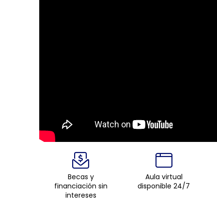
Becas y
Aula virtual
financiación sin
disponible 24/7
intereses