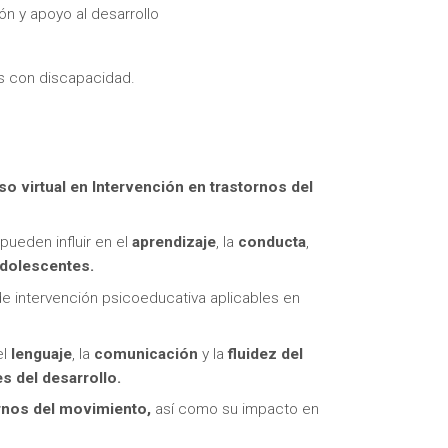
ón y apoyo al desarrollo
s con discapacidad.
itas más información sobre un curso?
so virtual en
Intervención en trastornos del
pueden influir en el
aprendizaje
, la
conducta
,
adolescentes.
e intervención psicoeducativa aplicables en
el
lenguaje
, la
comunicación
y la
fluidez del
s del desarrollo.
ornos del movimiento,
así como su impacto en