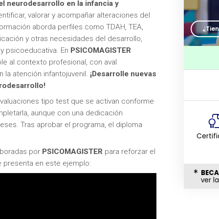
l neurodesarrollo en la infancia y
ntificar, valorar y acompañar alteraciones del
 formación aborda perfiles como TDAH, TEA,
¿Tie
icación y otras necesidades del desarrollo,
 y psicoeducativa. En
PSICOMAGISTER
le al contexto profesional, con aval
 la atención infantojuvenil.
¡Desarrolle nuevas
rodesarrollo!
 evaluaciones tipo test que se activan conforme
pletarla, aunque con una dedicación
meses. Tras aprobar el programa, el diploma
Certif
laboradas por
PSICOMAGISTER
para reforzar el
e presenta en este ejemplo:
BECA
ver l