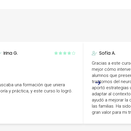
Irina G.
Sofía A.
Gracias a este cur
mejor cómo interven
alumnos que presen
trastornos del neur
uscaba una formación que uniera
aportó estrategias ú
oría y práctica, y este curso lo logró.
adaptar al contexto
ayudó a mejorar la
las familias. Ha si
gran valor para mi tr
-