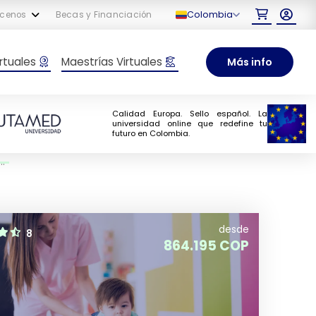
Colombia
cenos
Becas y Financiación
rtuales
Maestrías Virtuales
Más info
Calidad Europa. Sello español. La
universidad online que redefine tu
futuro en Colombia.
desde
8
864.195 COP