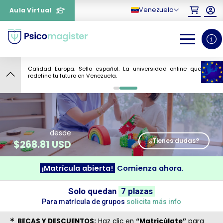
Venezuela
Aula Virtual
Calidad Europa. Sello español. La universidad online que
8
redefine tu futuro en Venezuela.
0
1
desde
¿Tienes dudas?
$
268.81 USD
¡Matrícula abierta!
Comienza ahora.
¿Necesitas más información
Solo quedan
7 plazas
sobre un curso?
Para matrícula de grupos
solicita más info
BECAS Y DESCUENTOS:
Haz clic en
“Matricúlate”
para