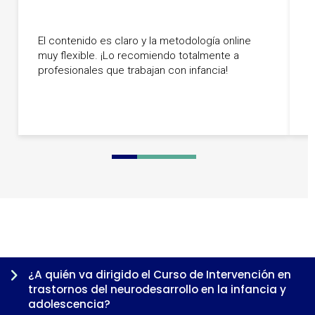
El contenido es claro y la metodología online
B
muy flexible. ¡Lo recomiendo totalmente a
p
profesionales que trabajan con infancia!
0
1
2
3
4
5
6
7
¿A quién va dirigido el Curso de Intervención en
trastornos del neurodesarrollo en la infancia y
adolescencia?