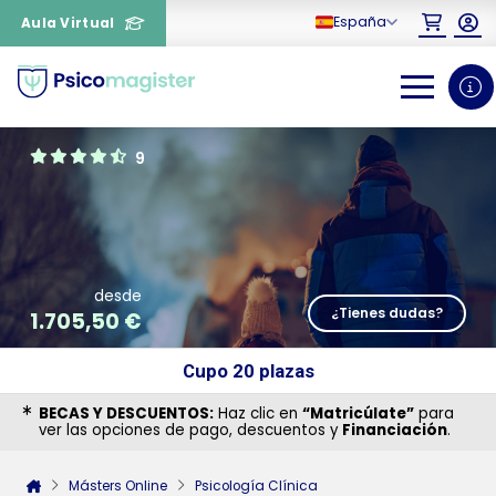
España
Aula Virtual
0
1
9
desde
¿Tienes dudas?
1.705,50
€
Cupo 20 plazas
BECAS Y DESCUENTOS:
Haz clic en
“Matricúlate”
para
ver las opciones de pago, descuentos y
Financiación
.
¿Necesitas más información
sobre un curso?
Másters Online
Psicología Clínica