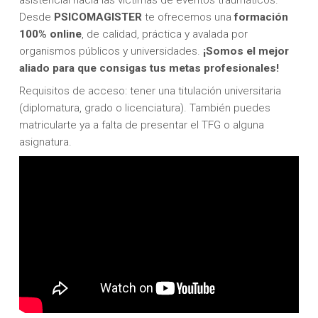
asistencial hacia las víctimas de eventos traumáticos.
Desde
PSICOMAGISTER
te ofrecemos una
formación
100% online
, de calidad, práctica y avalada por
organismos públicos y universidades.
¡Somos el mejor
aliado para que consigas tus metas profesionales!
Requisitos de acceso: tener una titulación universitaria
(diplomatura, grado o licenciatura). También puedes
matricularte ya a falta de presentar el TFG o alguna
asignatura.