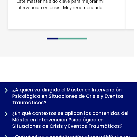
Este máster ha sido clave para mejorar mi
f
intervención en crisis. Muy recomendado.
r
a
0
1
2
3
4
5
6
7
8
¿A quién va dirigido el Máster en Intervención
Psicológica en Situaciones de Crisis y Eventos
Traumáticos?
¿En qué contextos se aplican los contenidos del
Máster en Intervención Psicológica en
Situaciones de Crisis y Eventos Traumáticos?
¿Qué nivel de especialización ofrece el Máster en