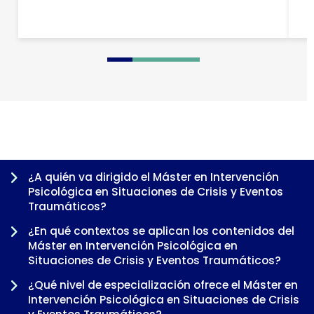
a
0
1
2
3
4
5
6
7
8
¿A quién va dirigido el Máster en Intervención
Psicológica en Situaciones de Crisis y Eventos
Traumáticos?
¿En qué contextos se aplican los contenidos del
Máster en Intervención Psicológica en
Situaciones de Crisis y Eventos Traumáticos?
¿Qué nivel de especialización ofrece el Máster en
Intervención Psicológica en Situaciones de Crisis