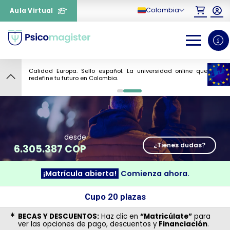
Colombia
Aula Virtual
Calidad Europa. Sello español. La universidad online que
9
redefine tu futuro en Colombia.
0
1
desde
¿Tienes dudas?
6.305.387 COP
¡Matrícula abierta!
Comienza ahora.
¿Necesitas más información
Cupo 20 plazas
sobre un curso?
BECAS Y DESCUENTOS:
Haz clic en
“Matricúlate”
para
ver las opciones de pago, descuentos y
Financiación
.