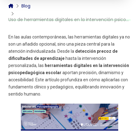
Sistemas de tutoría inteligente
Blog
Aprendizaje colaborativo mediado por tecnología
Gamificación y plataformas motivadoras
Uso de herramientas digitales en la intervención psicopedagógica escolar
Aulas inteligentes y recursos multimedia
Inteligencia Artificial aplicada
En las aulas contemporáneas, las herramientas digitales ya no
Estructura recomendada de la intervención
son un añadido opcional, sino una pieza central para la
psicopedagógica digital
atención individualizada. Desde la
detección precoz de
Evaluación inicial con herramientas digitales
dificultades de aprendizaje
hasta la intervención
Diseño personalizado de la intervención
personalizada, las
herramientas digitales en la intervención
Aplicación de estrategias de intervención
psicopedagógica escolar
aportan precisión, dinamismo y
Seguimiento y evaluación continua
accesibilidad. Este artículo profundiza en cómo aplicarlas con
Comunicación y trabajo colaborativo
fundamento clínico y pedagógico, equilibrando innovación y
Cierre y reflexión sobre el proceso
sentido humano.
Desafíos y consideraciones éticas
Conclusión: más allá de la tecnología, un mejor
acompañamiento