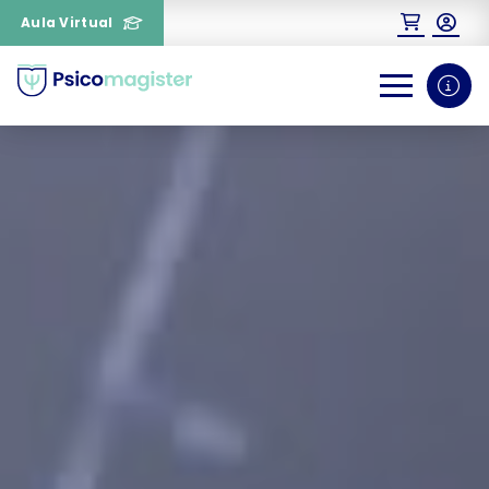
Aula Virtual
0
1
¿Necesitas más información
sobre un curso?