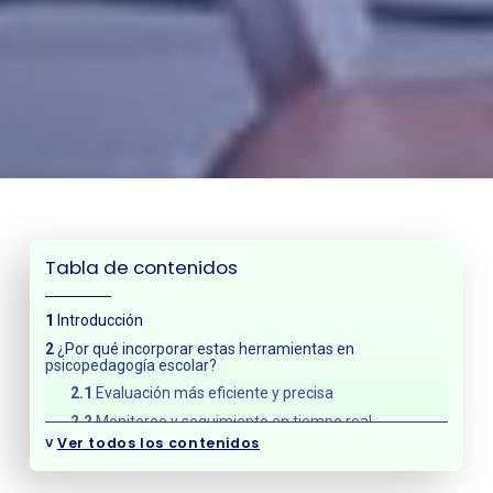
Tabla de contenidos
Introducción
¿Por qué incorporar estas herramientas en
psicopedagogía escolar?
Evaluación más eficiente y precisa
Monitoreo y seguimiento en tiempo real
˅
Ver todos los contenidos
Herramientas digitales clave y su aplicación en
contextos escolares