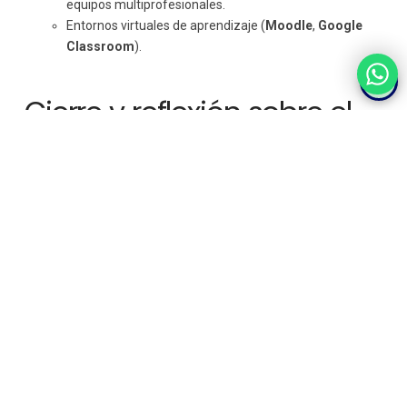
equipos multiprofesionales.
Entornos virtuales de aprendizaje (
Moodle
,
Google
Classroom
).
Cierre y reflexión sobre el
proceso
Espacios digitales para celebrar avances (murales virtuales,
portfolios).
Objetivo
: valorar los resultados, compartir logros y proyectar
mejoras futuras.
Herramientas recomendadas
:
Rúbricas digitales de autoevaluación.
Bitácoras o diarios reflexivos online.