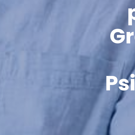
Gr
Ps