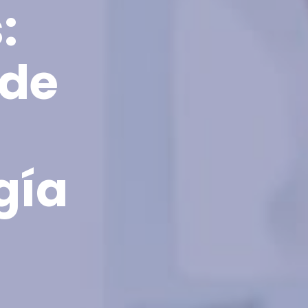
:
 de
gía