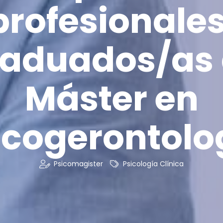
profesionales
aduados/as
Máster en
icogerontolo
Psicomagister
Psicología Clínica