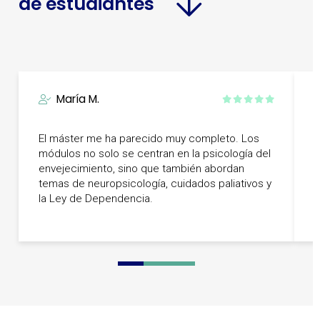
de estudiantes
María M.
El máster me ha parecido muy completo. Los
M
módulos no solo se centran en la psicología del
g
envejecimiento, sino que también abordan
t
temas de neuropsicología, cuidados paliativos y
e
la Ley de Dependencia.
0
1
2
3
4
5
6