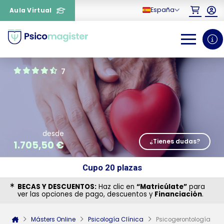
España
Aula Virtual
0
1
7
desde
¿Tienes dudas?
1.705,50
€
Cupo 20 plazas
BECAS Y DESCUENTOS:
Haz clic en
“Matricúlate”
para
¿Necesitas más información
ver las opciones de pago, descuentos y
Financiación
.
sobre un curso?
Másters Online
Psicología Clínica
Psicogerontología