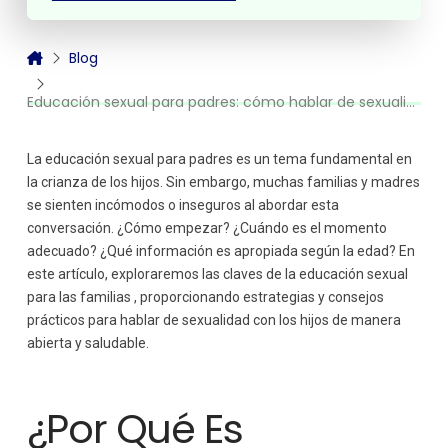
Infancia Media (6-9 años)
Pre-adolescencia (10-12 años)
Blog
Adolescencia (13-18 años)
Consejos Prácticos para Hablar de Sexualidad con tus
Educación sexual para padres: cómo hablar de sexualidad con tus hijos
Hijos
Superando Mitos y Tabúes
La Importancia del Rol de la familia en la Educación
La educación sexual para padres es un tema fundamental en
Sexual
la crianza de los hijos. Sin embargo, muchas familias y madres
Herramientas y Recursos para la familia
se sienten incómodos o inseguros al abordar esta
conversación. ¿Cómo empezar? ¿Cuándo es el momento
adecuado? ¿Qué información es apropiada según la edad? En
este artículo, exploraremos las claves de la educación sexual
para las familias , proporcionando estrategias y consejos
prácticos para hablar de sexualidad con los hijos de manera
abierta y saludable.
¿Por Qué Es