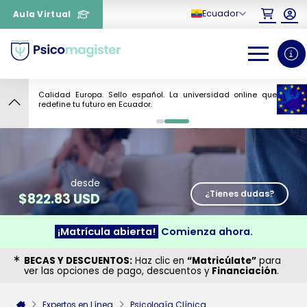
Ecuador
Aula Virtual
Calidad Europa. Sello español. La universidad online que
4
redefine tu futuro en Ecuador.
0
1
desde
¿Tienes dudas?
$
822.83 USD
¡Matrícula abierta!
Comienza ahora.
¿Necesitas más información
BECAS Y DESCUENTOS:
Haz clic en
“Matricúlate”
para
sobre un curso?
ver las opciones de pago, descuentos y
Financiación
.
Expertos en Línea
Psicología Clínica