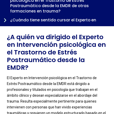
psicológica en el Trastorno de Estrés
Postraumático desde la EMDR de otras
formaciones en trauma?
¿Cuándo tiene sentido cursar el Experto en
Intervención psicológica en el Trastorno de Estrés
Postraumático desde la EMDR dentro de una
¿A quién va dirigido el Experto
trayectoria profesional?
en Intervención psicológica en
el Trastorno de Estrés
Postraumático desde la
EMDR?
El Experto en Intervención psicológica en el Trastorno de
Estrés Postraumático desde la EMDR está dirigido a
profesionales y titulados en psicología que trabajan en el
ámbito clínico y desean especializarse en el abordaje del
trauma. Resulta especialmente pertinente para quienes
intervienen con personas que han vivido experiencias
traumáticas y requieren un modelo estructurado basado en el