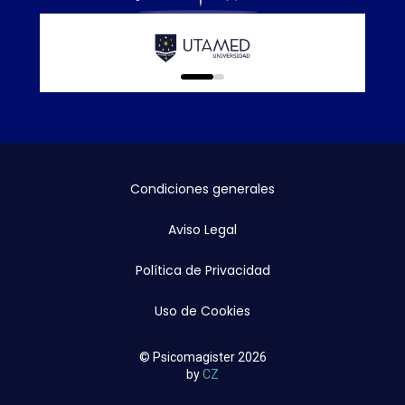
Calidad E
online que
0
1
Condiciones generales
Aviso Legal
Política de Privacidad
Uso de Cookies
© Psicomagister 2026
by
CZ