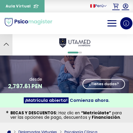
Perú
Aula Virtual
4
0
1
desde
¿Tienes dudas?
2,797.61 PEN
¡Matrícula abierta!
Comienza ahora.
¿Necesitas más información
BECAS Y DESCUENTOS:
Haz clic en
“Matricúlate”
para
sobre un curso?
ver las opciones de pago, descuentos y
Financiación
.
Diplomados Virtuales
Psicología Clínica