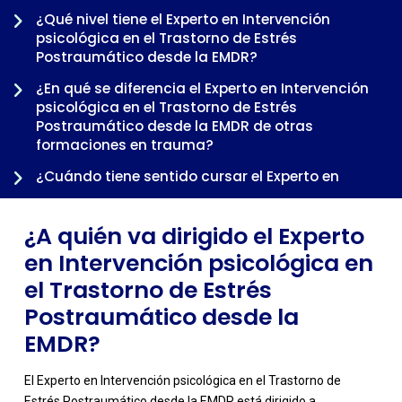
¿Qué nivel tiene el Experto en Intervención
psicológica en el Trastorno de Estrés
Postraumático desde la EMDR?
-
¿En qué se diferencia el Experto en Intervención
psicológica en el Trastorno de Estrés
Postraumático desde la EMDR de otras
formaciones en trauma?
¿Cuándo tiene sentido cursar el Experto en
Intervención psicológica en el Trastorno de Estrés
Postraumático desde la EMDR dentro de una
¿A quién va dirigido el Experto
trayectoria profesional?
en Intervención psicológica en
el Trastorno de Estrés
Postraumático desde la
EMDR?
El Experto en Intervención psicológica en el Trastorno de
Estrés Postraumático desde la EMDR está dirigido a