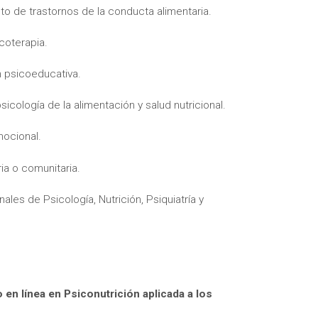
o de trastornos de la conducta alimentaria.
coterapia.
n psicoeducativa.
icología de la alimentación y salud nutricional.
itas más información sobre un curso?
ocional.
ia o comunitaria.
ales de Psicología, Nutrición, Psiquiatría y
 en línea en Psiconutrición aplicada a los