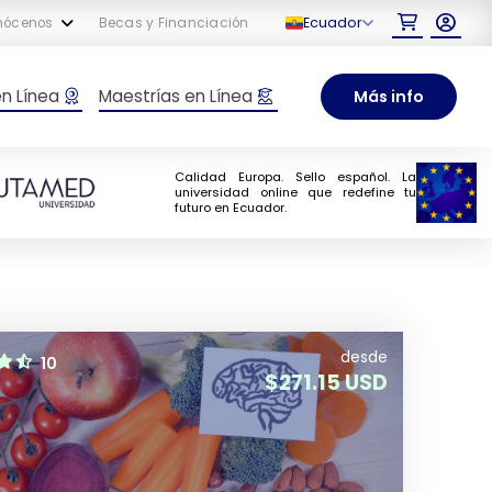
Ecuador
nócenos
Becas y Financiación
en Línea
Maestrías en Línea
Más info
Calidad Europa. Sello español. La
universidad online que redefine tu
futuro en Ecuador.
desde
10
$
271.15 USD