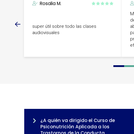
Rosalia M.
M
d
super útil sobre todo las clases
a
audiovisuales
p
p
e
0
1
2
3
¿A quién va dirigido el Curso de
Psiconutrición Aplicada a los
Trastornos de la Conducta