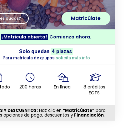
Matricúlate
nes dudas?
¡Matrícula abierta!
Comienza ahora.
Solo quedan
4 plazas
Para matrícula de grupos
solicita más info
itado
200 horas
En línea
8 créditos
ECTS
S Y DESCUENTOS:
Haz clic en
“Matricúlate”
para
as opciones de pago, descuentos y
Financiación
.