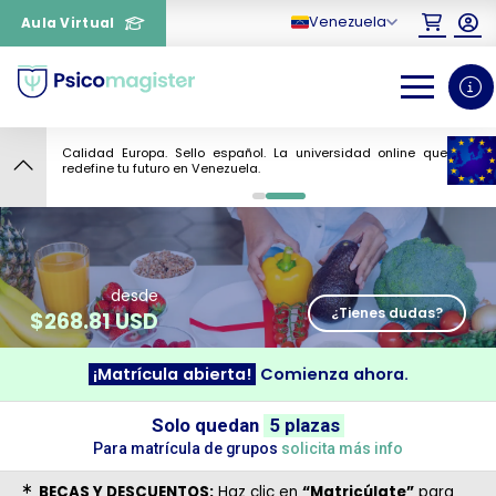
Venezuela
Aula Virtual
Calidad Europa. Sello español. La universidad online que
10
redefine tu futuro en Venezuela.
0
1
desde
¿Tienes dudas?
$
268.81 USD
¡Matrícula abierta!
Comienza ahora.
¿Necesitas más información
Solo quedan
5 plazas
sobre un curso?
Para matrícula de grupos
solicita más info
BECAS Y DESCUENTOS:
Haz clic en
“Matricúlate”
para