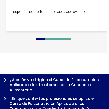
M
a
super útil sobre todo las clases audiovisuales
T
i
m
0
1
2
3
4
5
6
7
8
9
¿A quién va dirigido el Curso de Psiconutrición
Aplicada a los Trastornos de la Conducta
Alimentaria?
¿En qué contextos profesionales se aplica el
Curso de Psiconutrición Aplicada a los
Trastornos de la Conducta Alimentaria ?