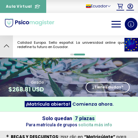
Ecuador
Aula Virtual
8
0
1
desde
¿Tienes dudas?
$
268.81 USD
¡Matrícula abierta!
Comienza ahora.
¿Necesitas más información
Solo quedan
7 plazas
sobre un curso?
Para matrícula de grupos
solicita más info
BECAS Y DESCUENTOS:
Haz clic en
“Matricúlate”
para