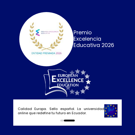
Premio
Excelencia
Educativa 2026
Calidad E
online que
0
1