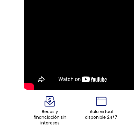
Becas y
Aula virtual
financiación sin
disponible 24/7
intereses