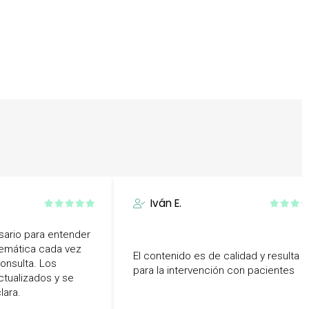
Iván E.
ario para entender
lemática cada vez
El contenido es de calidad y resulta út
onsulta. Los
para la intervención con pacientes
ctualizados y se
lara.