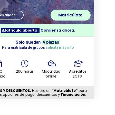
Matricúlate
nes dudas?
¡Matrícula abierta!
Comienza ahora.
Solo quedan
4 plazas
Para matrícula de grupos
solicita más info
0%
200 horas
Modalidad
8 créditos
ado
online
ECTS
S Y DESCUENTOS:
Haz clic en
“Matricúlate”
para
as opciones de pago, descuentos y
Financiación
.