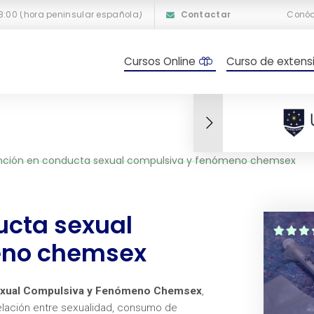
18:00 (hora peninsular española)
Contactar
Conó
Cursos Online
Curso de extensi
ención en conducta sexual compulsiva y fenómeno chemsex
ucta sexual
eno chemsex
Sexual Compulsiva y Fenómeno Chemsex
,
elación entre sexualidad, consumo de