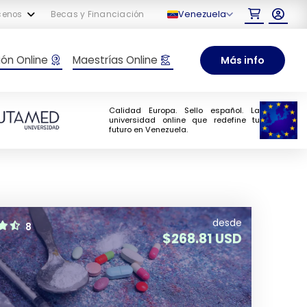
Venezuela
cenos
Becas y Financiación
ón Online
Maestrías Online
Más info
Calidad Europa. Sello español. La
universidad online que redefine tu
futuro en Venezuela.
desde
8
$
268.81 USD