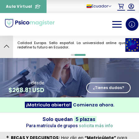
Ecuador
Aula Virtual
Calidad Europa. Sello español. La universidad online que
9
redefine tu futuro en Ecuador.
0
1
desde
¿Tienes dudas?
$
268.81 USD
¡Matrícula abierta!
Comienza ahora.
¿Necesitas más información
Solo quedan
5 plazas
sobre un curso?
Para matrícula de grupos
solicita más info
BECAS Y DESCUENTOS:
Haz clic en
“Matricúlate”
para