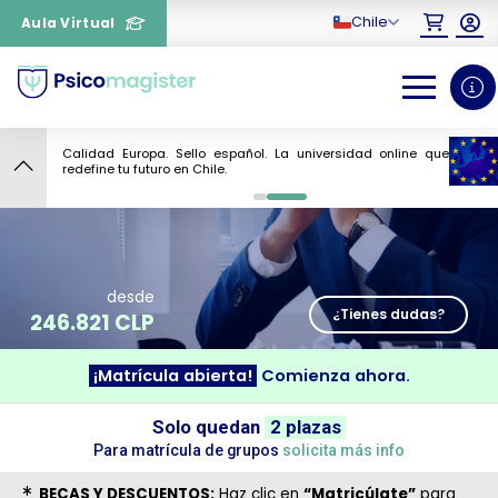
Chile
Aula Virtual
Calidad Europa. Sello español. La universidad online que
9
redefine tu futuro en Chile.
0
1
desde
¿Tienes dudas?
246.821 CLP
¡Matrícula abierta!
Comienza ahora.
¿Necesitas más información
Solo quedan
2 plazas
sobre un curso?
Para matrícula de grupos
solicita más info
BECAS Y DESCUENTOS:
Haz clic en
“Matricúlate”
para