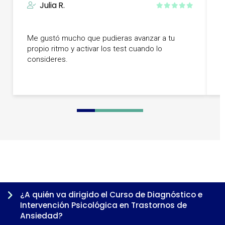
Julia R.
Me gustó mucho que pudieras avanzar a tu
E
propio ritmo y activar los test cuando lo
h
consideres.
0
1
2
3
4
5
6
7
8
¿A quién va dirigido el Curso de Diagnóstico e
Intervención Psicológica en Trastornos de
Ansiedad?