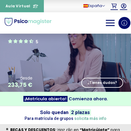
España
Aula Virtual
0
1
5
desde
¿Tienes dudas?
233,75
€
¡Matrícula abierta!
Comienza ahora.
¿Necesitas más información
sobre un curso?
Solo quedan
2 plazas
Para matrícula de grupos
solicita más info
BECAS Y DESCUENTOS:
Haz clic en
“Matricúlate”
para