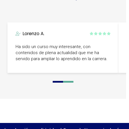
Lorenzo A.
Ha sido un curso muy interesante, con
U
contenidos de plena actualidad que me ha
t
servido para ampliar lo aprendido en la carrera.
r
0
1
2
3