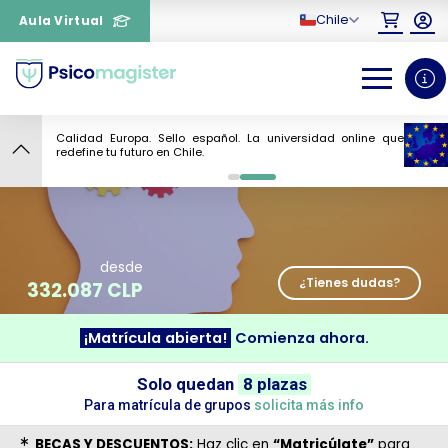
Chile
Aula Virtual
Calidad Europa. Sello español. La universidad online que
4
redefine tu futuro en Chile.
0
1
desde
¿Tienes dudas?
332.087 CLP
¡Matrícula abierta!
Comienza ahora.
¿Necesitas más información
Solo quedan
8 plazas
sobre un curso?
Para matrícula de grupos
solicita más info
BECAS Y DESCUENTOS:
Haz clic en
“Matricúlate”
para