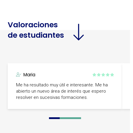
Valoraciones
de estudiantes
Maria
Me ha resultado muy útil e interesante. Me ha
abierto un nuevo área de interés que espero
U
resolver en sucesivas formaciones.
0
1
2
3
4
5
6