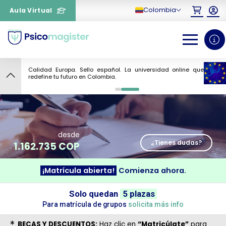
Colombia
Aula Virtual
Calidad Europa. Sello español. La universidad online que
7
redefine tu futuro en Colombia.
0
1
desde
¿Tienes dudas?
1.162.735 COP
¡Matrícula abierta!
Comienza ahora.
¿Necesitas más información
Solo quedan
5 plazas
sobre un curso?
Para matrícula de grupos
solicita más info
BECAS Y DESCUENTOS:
Haz clic en
“Matricúlate”
para