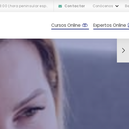
L-V: 10:00 a 18:00 (hora peninsular española)
Contactar
Conócenos
Be
Cursos Online
Expertos Online