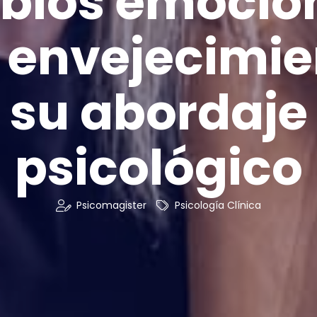
ios emocio
l envejecimie
su abordaje
psicológico
Psicomagister
Psicología Clínica