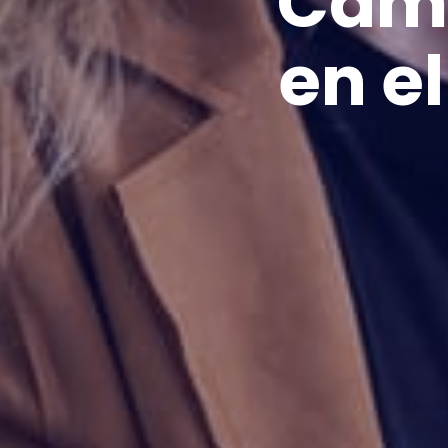
Camb
en e