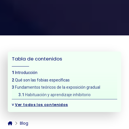
Tabla de contenidos
Introducción
Qué son las fobias específicas
Fundamentos teóricos de la exposición gradual
Habituación y aprendizaje inhibitorio
Por qué la exposición gradual es el tratamiento de
˅
Ver todos los contenidos
elección
Tipos de técnicas de exposición gradual
Exposición en imaginación
Blog
Exposición en vivo