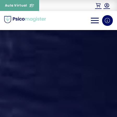
Aula Virtual
0
1
¿Necesitas más información
sobre un curso?