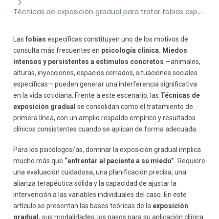
Técnicas de exposición gradual para tratar fobias específicas
Exposición interoceptiva
Exposición mediante realidad virtual
Evaluación clínica previa a la exposición
Las
fobias
específicas constituyen uno de los motivos de
Diseño de la jerarquía de exposición
consulta más frecuentes en
psicología clínica. Miedos
Claves clínicas para aplicar la exposición gradual
intensos y persistentes a estímulos concretos
—animales,
alturas, inyecciones, espacios cerrados, situaciones sociales
Explicar claramente el procedimiento
específicas— pueden generar una interferencia significativa
Eliminar conductas de seguridad
en la vida cotidiana. Frente a este escenario, las
Técnicas de
Permanecer en la situación hasta que la ansiedad
disminuya
exposición gradual
se consolidan como el tratamiento de
primera línea, con un amplio respaldo empírico y resultados
Repetición y generalización
clínicos consistentes cuando se aplican de forma adecuada.
Errores frecuentes en el uso de la exposición
Integración con intervención cognitiva
Para los psicólogos/as, dominar la exposición gradual implica
El papel del terapeuta
mucho más que
“enfrentar al paciente a su miedo”.
Requiere
Formación especializada en técnicas de exposición
una evaluación cuidadosa, una planificación precisa, una
Conclusión: afrontar el miedo para recuperar la
alianza terapéutica sólida y la capacidad de ajustar la
funcionalidad
intervención a las variables individuales del caso. En este
artículo se presentan las bases teóricas de la
exposición
gradual,
sus modalidades, los pasos para su aplicación clínica