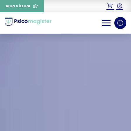
Aula Virtual
0
1
¿Necesitas más información
sobre un curso?