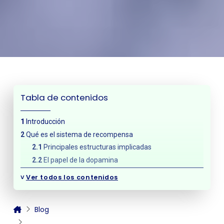
Tabla de contenidos
Introducción
Qué es el sistema de recompensa
Principales estructuras implicadas
El papel de la dopamina
Sistema de recompensa y adicción: qué ocurre en el
˅
Ver todos los contenidos
cerebro
Hiperactivación del sistema de recompensa
Tolerancia y disminución de la respuesta
Blog
Sensibilización a estímulos asociados