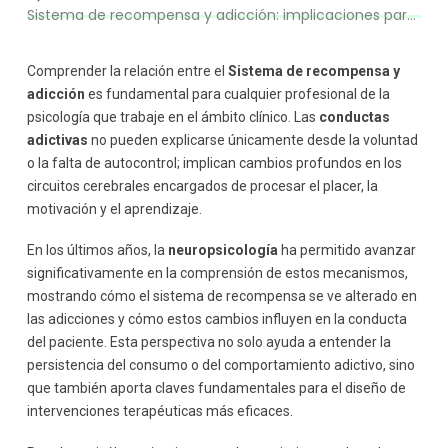
Sistema de recompensa y adicción: implicaciones para la intervención psicológica
Alteraciones en el control ejecutivo
Disfunción de la corteza prefrontal
Desequilibrio entre recompensa y control
Comprender la relación entre el
Sistema de recompensa y
El craving: una manifestación del sistema de
adicción
es fundamental para cualquier profesional de la
recompensa
psicología que trabaje en el ámbito clínico. Las
conductas
Implicaciones clínicas para la intervención psicológica
adictivas
no pueden explicarse únicamente desde la voluntad
Reducción de la culpabilización
o la falta de autocontrol; implican cambios profundos en los
Intervenciones dirigidas al control ejecutivo
circuitos cerebrales encargados de procesar el placer, la
Manejo del craving
motivación y el aprendizaje.
Sustitución de reforzadores
En los últimos años, la
neuropsicología
ha permitido avanzar
Prevención de recaídas
significativamente en la comprensión de estos mecanismos,
Importancia del enfoque multidisciplinar
mostrando cómo el sistema de recompensa se ve alterado en
Formación especializada en adicciones
las adicciones y cómo estos cambios influyen en la conducta
Conclusión: comprender el cerebro para intervenir
del paciente. Esta perspectiva no solo ayuda a entender la
mejor
persistencia del consumo o del comportamiento adictivo, sino
que también aporta claves fundamentales para el diseño de
intervenciones terapéuticas más eficaces.