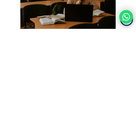
En un mercado laboral competitivo, la formación es un
elemento clave para diferenciarse.
Un
máster homologado
permite:
Construir un perfil profesional sólido.
Acceder a nuevas áreas de intervención.
Mejorar la confianza en la práctica clínica.
El papel de
Psicomagister en la