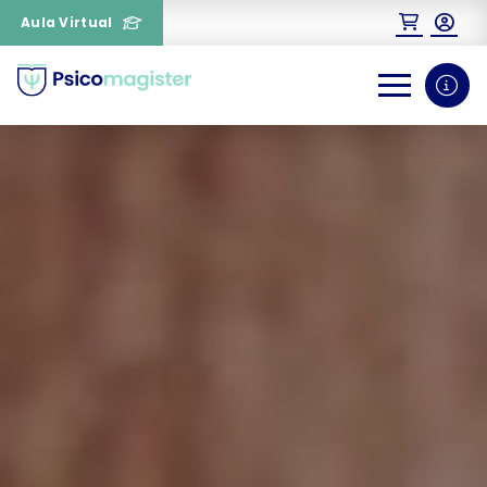
Aula Virtual
0
1
¿Necesitas más información
sobre un curso?