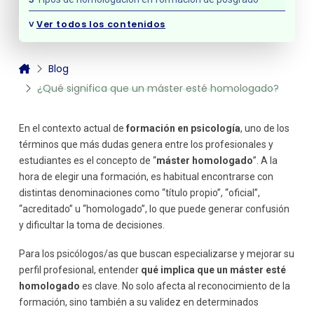
Formación con respaldo universitario
˅
Ver todos los contenidos
Formación acreditada por entidades profesionales
Formación orientada a la empleabilidad
Blog
Por qué es importante elegir un máster homologado
¿Qué significa que un máster esté homologado?
Garantía de calidad
Mayor credibilidad profesional
Mejora de la empleabilidad
En el contexto actual de
formación en psicología
, uno de los
Desarrollo de competencias prácticas
términos que más dudas genera entre los profesionales y
estudiantes es el concepto de “
Qué aspectos debes valorar al elegir un máster
máster
homologado
”. A la
homologado
hora de elegir una formación, es habitual encontrarse con
Entidad que respalda la formación
distintas denominaciones como “título propio”, “oficial”,
Contenido del programa
“acreditado” u “homologado”, lo que puede generar confusión
Metodología de enseñanza
y dificultar la toma de decisiones.
Orientación profesional
Para los psicólogos/as que buscan especializarse y mejorar su
El papel de la homologación en psicología
perfil profesional, entender
qué implica que un máster esté
Formación especializada y diferenciación profesional
homologado
es clave. No solo afecta al reconocimiento de la
El papel de Psicomagister en la formación especializada
formación, sino también a su validez en determinados
Errores frecuentes al elegir un máster