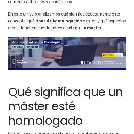
contextos laborales y académicos.
Elegir solo por el nombre
En este artículo analizamos qué significa exactamente este
No analizar el contenido
concepto, qué
tipos de homologación
existen y qué aspectos
No considerar los objetivos profesionales
debes tener en cuenta antes de
elegir un máster.
Conclusión: elegir con criterio para crecer
profesionalmente
Qué significa que un
máster esté
homologado
Cuando se dice que un máster está
homologado
, se hace