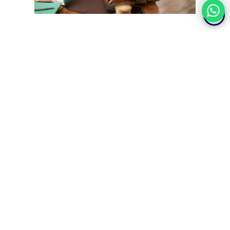
Mantén una actitud de
aprendizaje continuo
El campo de la
psicología
está siempre en
evolución
.
Mantente actualizado con las
últimas investigaciones y
prácticas
mediante la lectura de publicaciones científicas y la
participación en seminarios y conferencias.
Construye una red
profesional
Conecta con otros profesionales del campo a través de
asociaciones profesionales y eventos
de networking. Estas
conexiones pueden ser valiosas para encontrar