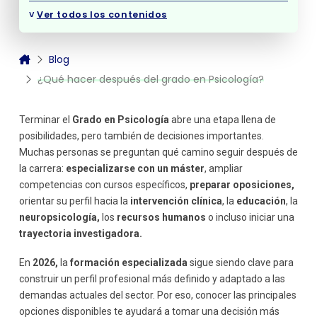
Doctorados
˅
Ver todos los contenidos
La importancia de la especialización en Psicología
¿Por qué especializarse?
Blog
Diversifica tus habilidades
¿Qué hacer después del grado en Psicología?
Consejos prácticos tras terminar el grado en Psicología
Mantén una actitud de aprendizaje continuo
Construye una red profesional
Terminar el
Grado en Psicología
abre una etapa llena de
Considera tus intereses personales
posibilidades, pero también de decisiones importantes.
Muchas personas se preguntan qué camino seguir después de
la carrera:
especializarse con un máster
, ampliar
competencias con cursos específicos,
preparar oposiciones,
orientar su perfil hacia la
intervención clínica
, la
educación
, la
neuropsicología,
los
recursos humanos
o incluso iniciar una
trayectoria investigadora.
En
2026,
la
formación especializada
sigue siendo clave para
construir un perfil profesional más definido y adaptado a las
demandas actuales del sector. Por eso, conocer las principales
opciones disponibles te ayudará a tomar una decisión más