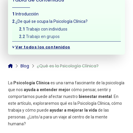
Introducción
¿De qué se ocupa la Psicología Clínica?
Trabajo con individuos
Trabajo en grupos
¿Cómo especializarte en Psicología Clínica?
˅
Ver todos los contenidos
¿Qué métodos utiliza la Psicología Clínica?
Terapia Cognitivo-Conductual
Blog
¿Qué es la Psicología Clínica?
Psicoterapia
Evaluaciones psicológicas
Transforma tu interés en acción
La
Psicología Clínica
es una rama fascinante de la psicología
que nos
ayuda a entender mejor
cómo pensar, sentir y
comportarnos puede afectar nuestro
bienestar mental
. En
este artículo, exploraremos qué es la Psicología Clínica, cómo
trabaja y cómo puede
ayudar a mejorar la vida
de las
personas. ¿Listo/a para un viaje al centro de la mente
humana?