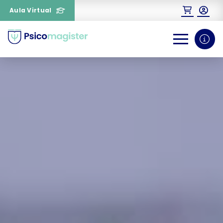
Aula Virtual
0
1
¿Necesitas más información
sobre un curso?