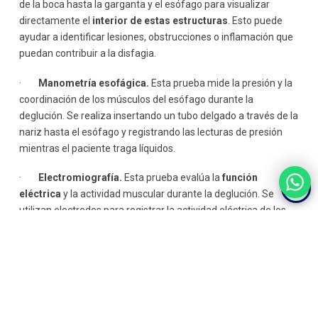
de la boca hasta la garganta y el esófago para visualizar
directamente el
interior de estas estructuras
. Esto puede
ayudar a identificar lesiones, obstrucciones o inflamación que
puedan contribuir a la disfagia.
·
Manometría esofágica.
Esta prueba mide la presión y la
coordinación de los músculos del esófago durante la
deglución. Se realiza insertando un tubo delgado a través de la
nariz hasta el esófago y registrando las lecturas de presión
mientras el paciente traga líquidos.
·
Electromiografía.
Esta prueba evalúa la
función
eléctrica
y la actividad muscular durante la deglución. Se
utilizan electrodos para registrar la actividad eléctrica de los
músculos de la garganta y el esófago mientras el paciente
traga.
·
Evaluación multidisciplinaria.
En algunos casos, puede
ser necesario
consultar a varios especialistas
, como
gastroenterólogos, neurólogos, otorrinolaringólogos y