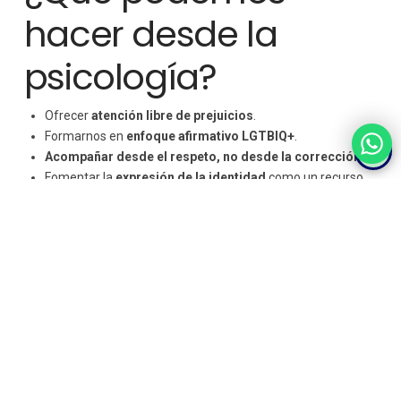
hacer desde la
psicología?
Ofrecer
atención libre de prejuicios
.
Formarnos en
enfoque afirmativo LGTBIQ+
.
Acompañar desde el respeto, no desde la corrección.
Fomentar la
expresión de la identidad
como un recurso,
no como un problema.
T
rabajar en red con otros profesionales y entidades del
ámbito social.
Conclusión: cuidar la
vida es