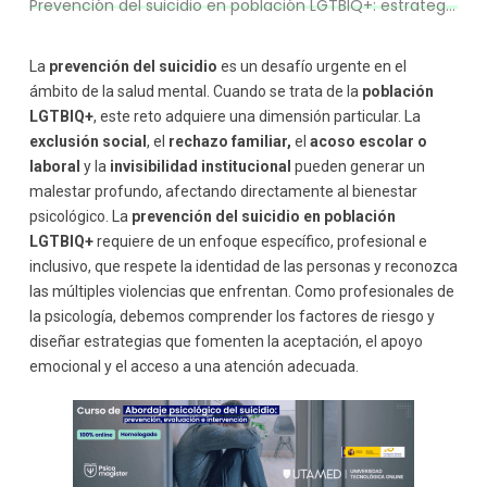
Prevención del suicidio en población LGTBIQ+: estrategias inclusivas
Intervenciones clínicas recomendadas
Terapias individualizadas
Trabajo grupal y comunitario
La
prevención del suicidio
es un desafío urgente en el
¿Qué podemos hacer desde la psicología?
ámbito de la salud mental. Cuando se trata de la
población
Conclusión: cuidar la vida es responsabilidad colectiva
LGTBIQ+
, este reto adquiere una dimensión particular. La
exclusión social
, el
rechazo familiar,
el
acoso escolar o
laboral
y la
invisibilidad institucional
pueden generar un
malestar profundo, afectando directamente al bienestar
psicológico. La
prevención del suicidio en población
LGTBIQ+
requiere de un enfoque específico, profesional e
inclusivo, que respete la identidad de las personas y reconozca
las múltiples violencias que enfrentan. Como profesionales de
la psicología, debemos comprender los factores de riesgo y
diseñar estrategias que fomenten la aceptación, el apoyo
emocional y el acceso a una atención adecuada.