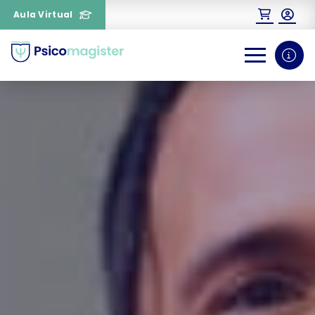
Aula Virtual
0
1
¿Necesitas más información
sobre un curso?