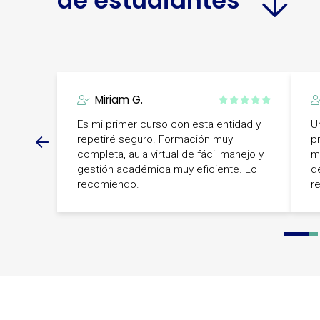
de estudiantes
Miriam G.
Es mi primer curso con esta entidad y
U
repetiré seguro. Formación muy
p
completa, aula virtual de fácil manejo y
m
gestión académica muy eficiente. Lo
d
recomiendo.
r
0
1