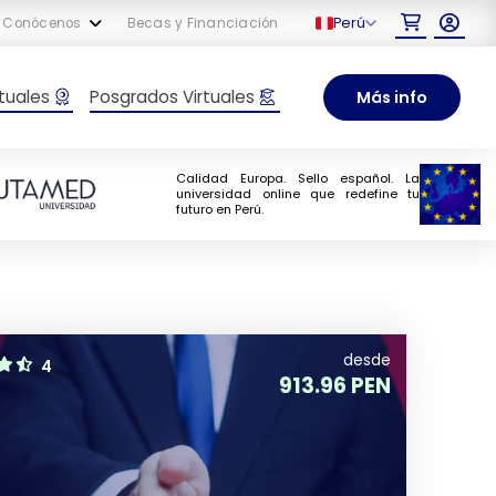
Perú
Conócenos
Becas y Financiación
tuales
Posgrados Virtuales
Más info
Calidad Europa. Sello español. La
universidad online que redefine tu
futuro en Perú.
desde
4
913.96 PEN