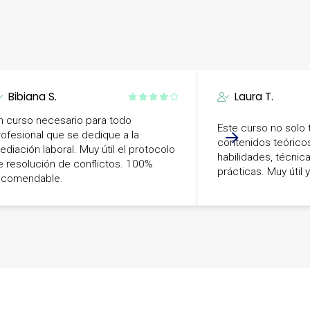
Bibiana S.
Laura T.
n curso necesario para todo
Este curso no solo 
rofesional que se dedique a la
contenidos teóricos
ediación laboral. Muy útil el protocolo
habilidades, técnic
e resolución de conflictos. 100%
prácticas. Muy útil 
ecomendable.
-