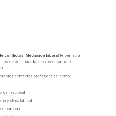
e conflictos. Mediación labora
l
te permitirá
iones de desacuerdo, tensión o conflicto
es.
ferentes contextos profesionales, como:
organizacional
ón y clima laboral
en empresas