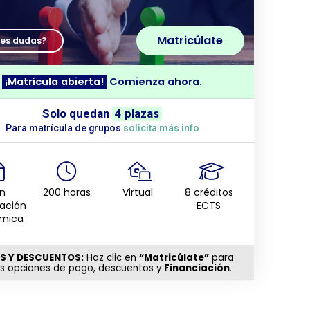
Matricúlate
nes dudas?
¡Matrícula abierta!
Comienza ahora.
Solo quedan
4 plazas
Para matrícula de grupos
solicita más info
n
200 horas
Virtual
8 créditos
tación
ECTS
mica
S Y DESCUENTOS:
Haz clic en
“Matricúlate”
para
as opciones de pago, descuentos y
Financiación
.