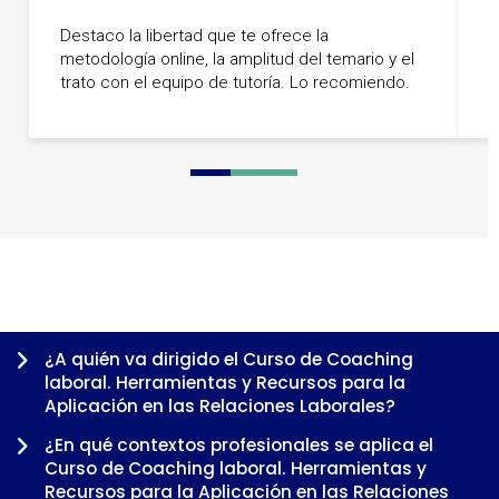
U
Destaco la libertad que te ofrece la
p
metodología online, la amplitud del temario y el
c
trato con el equipo de tutoría. Lo recomiendo.
a
0
1
2
3
4
5
¿A quién va dirigido el Curso de Coaching
laboral. Herramientas y Recursos para la
Aplicación en las Relaciones Laborales?
¿En qué contextos profesionales se aplica el
Curso de Coaching laboral. Herramientas y
Recursos para la Aplicación en las Relaciones