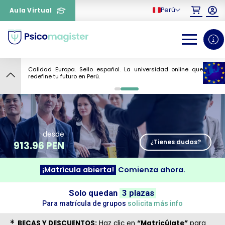
Perú
Aula Virtual
Calidad Europa. Sello español. La universidad online que
6
redefine tu futuro en Perú.
0
1
desde
¿Tienes dudas?
913.96 PEN
¡Matrícula abierta!
Comienza ahora.
¿Necesitas más información
Solo quedan
3 plazas
sobre un curso?
Para matrícula de grupos
solicita más info
BECAS Y DESCUENTOS:
Haz clic en
“Matricúlate”
para