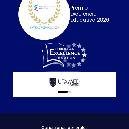
Premio
Excelencia
Educativa 2026
Calidad E
online que
0
1
Condiciones generales