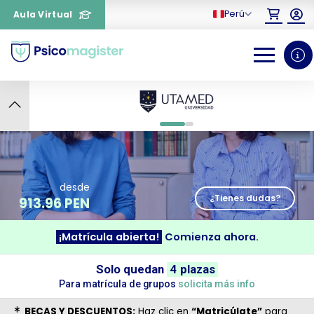
Perú
Aula Virtual
6
0
1
desde
¿Tienes dudas?
913.96 PEN
¡Matrícula abierta!
Comienza ahora.
¿Necesitas más información
Solo quedan
4 plazas
sobre un curso?
Para matrícula de grupos
solicita más info
BECAS Y DESCUENTOS:
Haz clic en
“Matricúlate”
para