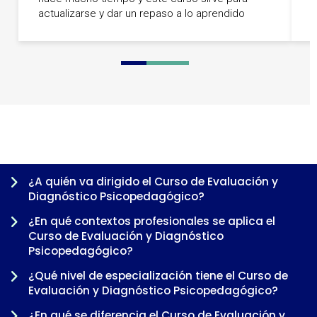
actualizarse y dar un repaso a lo aprendido
p
0
1
2
3
4
5
¿A quién va dirigido el Curso de Evaluación y
Diagnóstico Psicopedagógico?
¿En qué contextos profesionales se aplica el
Curso de Evaluación y Diagnóstico
Psicopedagógico?
¿Qué nivel de especialización tiene el Curso de
Evaluación y Diagnóstico Psicopedagógico?
¿En qué se diferencia el Curso de Evaluación y