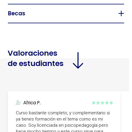
Becas
Valoraciones
de estudiantes
Africa P.
Curso bastante completo, y complementario si
1
ya tienes formación en el tema como es mi
p
caso. Soy licenciada en psicopedagogía pero
a
hace mucho tiempo y este curso sirve para
m