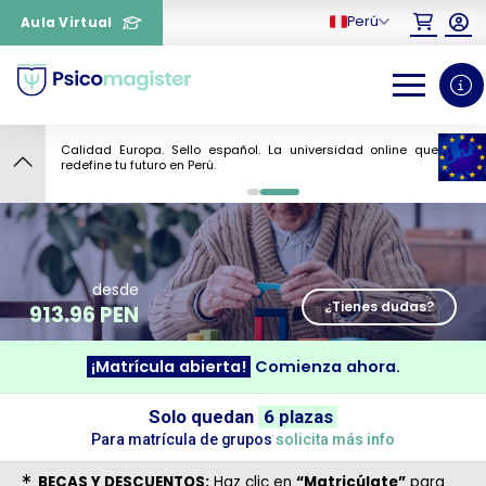
Perú
Aula Virtual
Calidad Europa. Sello español. La universidad online que
9
redefine tu futuro en Perú.
0
1
desde
¿Tienes dudas?
913.96 PEN
¡Matrícula abierta!
Comienza ahora.
¿Necesitas más información
Solo quedan
6 plazas
sobre un curso?
Para matrícula de grupos
solicita más info
BECAS Y DESCUENTOS:
Haz clic en
“Matricúlate”
para