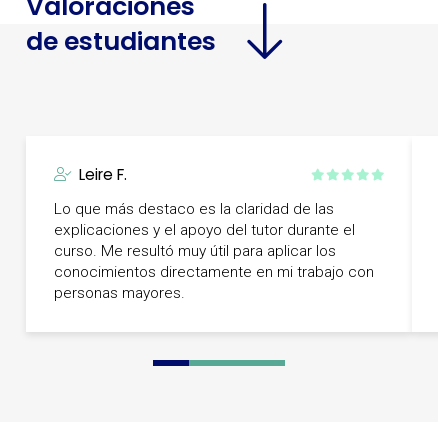
Valoraciones
de estudiantes
Leire F.
Lo que más destaco es la claridad de las
L
explicaciones y el apoyo del tutor durante el
e
curso. Me resultó muy útil para aplicar los
c
conocimientos directamente en mi trabajo con
r
personas mayores.
0
1
2
3
4
5
6
7
8