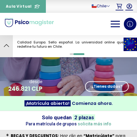
Chile
Aula Virtual
Calidad Europa. Sello español. La universidad online que
9
redefine tu futuro en Chile.
0
1
desde
¿Tienes dudas?
246.821 CLP
¡Matrícula abierta!
Comienza ahora.
¿Necesitas más información
Solo quedan
2 plazas
sobre un curso?
Para matrícula de grupos
solicita más info
BECAS Y DESCUENTOS:
Haz clic en
“Matricúlate”
para