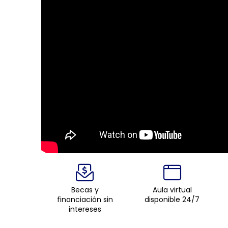
Becas y
Aula virtual
financiación sin
disponible 24/7
intereses