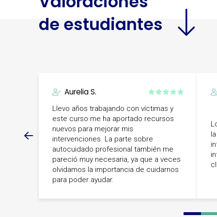
Valoraciones
de estudiantes
Aurelia S.
Llevo años trabajando con víctimas y
este curso me ha aportado recursos
L
nuevos para mejorar mis
l
intervenciones. La parte sobre
i
autocuidado profesional también me
in
pareció muy necesaria, ya que a veces
c
olvidamos la importancia de cuidarnos
para poder ayudar.
0
1
2
3