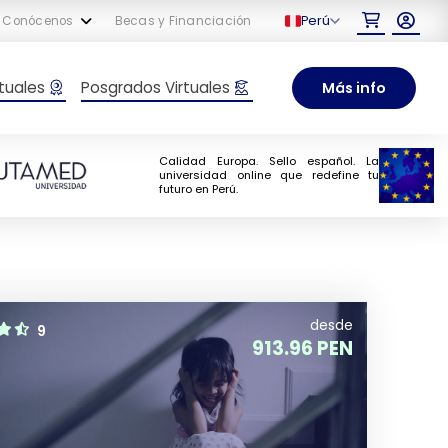
Perú
Conócenos
Becas y Financiación
tuales
Posgrados Virtuales
Más info
Calidad Europa. Sello español. La
universidad online que redefine tu
futuro en Perú.
desde
9
913.96 PEN