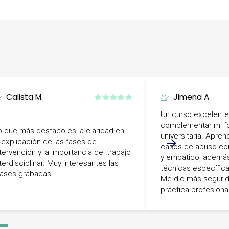
Calista M.
Jimena A.
Un curso excelente
complementar mi f
o que más destaco es la claridad en
universitaria. Apre
a explicación de las fases de
casos de abuso con
ntervención y la importancia del trabajo
y empático, ademá
terdisciplinar. Muy interesantes las
técnicas específica
lases grabadas.
Me dio más segurid
práctica profesional
-
4