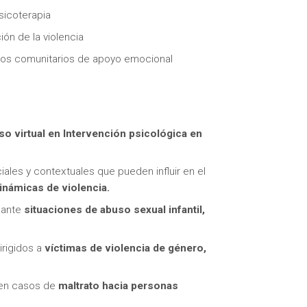
sicoterapia
ón de la violencia
tos comunitarios de apoyo emocional
itas más información sobre un curso?
so virtual en
Intervención psicológica en
iales y contextuales que pueden influir en el
inámicas de violencia.
 ante
situaciones de abuso sexual infantil,
rigidos a
víctimas de violencia de género,
n en casos de
maltrato hacia personas