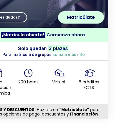
Matricúlate
nes dudas?
¡Matrícula abierta!
Comienza ahora.
Solo quedan
3 plazas
Para matrícula de grupos
solicita más info
n
200 horas
Virtual
8 créditos
tación
ECTS
mica
S Y DESCUENTOS:
Haz clic en
“Matricúlate”
para
as opciones de pago, descuentos y
Financiación
.