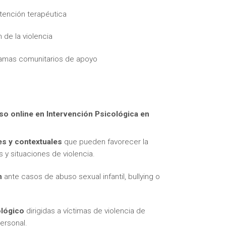
tención terapéutica
 de la violencia
ramas comunitarios de apoyo
itas más información sobre un curso?
so online en Intervención Psicológica en
es y contextuales
que pueden favorecer la
y situaciones de violencia.
n
ante casos de abuso sexual infantil, bullying o
lógico
dirigidas a víctimas de violencia de
personal.