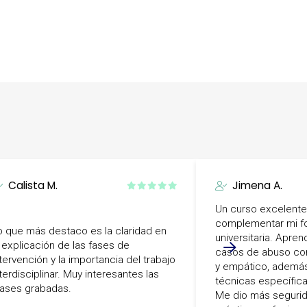
Calista M.
Jimena A.
Un curso excelente
complementar mi f
o que más destaco es la claridad en
universitaria. Apre
a explicación de las fases de
casos de abuso con
ntervención y la importancia del trabajo
y empático, ademá
terdisciplinar. Muy interesantes las
técnicas específica
lases grabadas.
Me dio más segurid