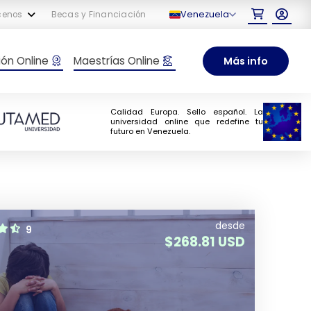
Venezuela
cenos
Becas y Financiación
ón Online
Maestrías Online
Más info
Calidad Europa. Sello español. La
universidad online que redefine tu
futuro en Venezuela.
desde
9
$
268.81 USD