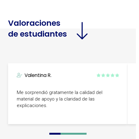
Valoraciones
de estudiantes
Valentina R.
Me sorprendió gratamente la calidad del
M
material de apoyo y la claridad de las
a
explicaciones.
g
0
1
2
3
4
5
6
7