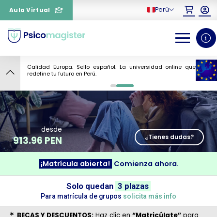
Perú
Aula Virtual
Calidad Europa. Sello español. La universidad online que
8
redefine tu futuro en Perú.
0
1
desde
¿Tienes dudas?
913.96 PEN
¡Matrícula abierta!
Comienza ahora.
¿Necesitas más información
Solo quedan
3 plazas
sobre un curso?
Para matrícula de grupos
solicita más info
BECAS Y DESCUENTOS:
Haz clic en
“Matricúlate”
para