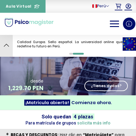
Perú
Aula Virtual
Calidad Europa. Sello español. La universidad online que
4
redefine tu futuro en Perú.
0
1
desde
¿Tienes dudas?
1,229.70 PEN
¡Matrícula abierta!
Comienza ahora.
¿Necesitas más información
Solo quedan
4 plazas
sobre un curso?
Para matrícula de grupos
solicita más info
BECAS Y DESCUENTOS:
Haz clic en
“Matricúlate”
para