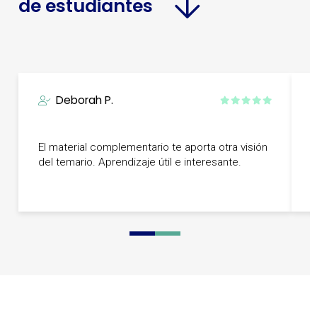
de estudiantes
Deborah P.
L
El material complementario te aporta otra visión
l
del temario. Aprendizaje útil e interesante.
e
B
0
1
2
3