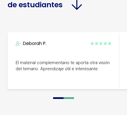
de estudiantes
Deborah P.
L
El material complementario te aporta otra visión
l
del temario. Aprendizaje útil e interesante.
e
B
0
1
2
3