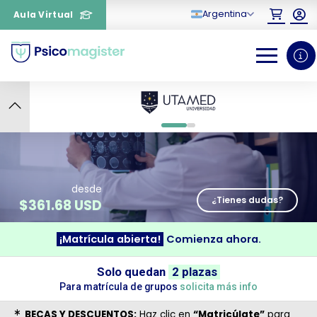
Argentina
Aula Virtual
4
0
1
desde
¿Tienes dudas?
$
361.68 USD
¡Matrícula abierta!
Comienza ahora.
¿Necesitas más información
Solo quedan
2 plazas
sobre un curso?
Para matrícula de grupos
solicita más info
BECAS Y DESCUENTOS:
Haz clic en
“Matricúlate”
para