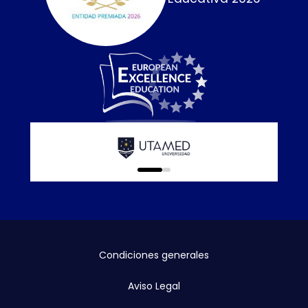
Calidad E
online que
0
1
Condiciones generales
Aviso Legal