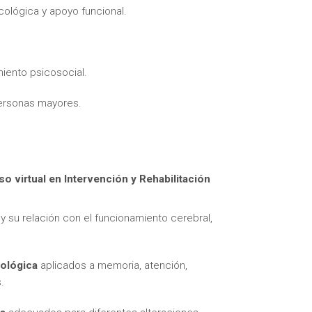
cológica y apoyo funcional.
ento psicosocial.
personas mayores.
itas más información sobre un curso?
so virtual en Intervención y Rehabilitación
y su relación con el funcionamiento cerebral,
cológica
aplicados a memoria, atención,
.