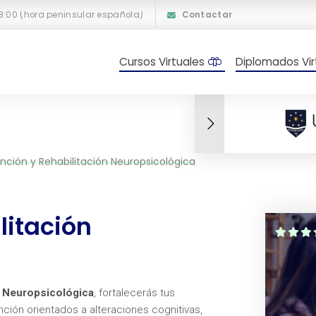
18:00 (hora peninsular española)
Contactar
Cursos Virtuales
Diplomados Vir
ención y Rehabilitación Neuropsicológica
litación
n Neuropsicológica
, fortalecerás tus
ción orientados a alteraciones cognitivas,