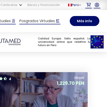
Perú
Conócenos
Becas y Financiación
tuales
Posgrados Virtuales
Más info
Calidad Europa. Sello español. La
universidad online que redefine tu
futuro en Perú.
desde
4
1,229.70 PEN