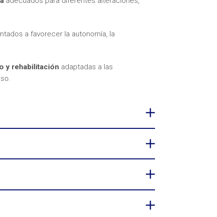
va
adecuados para diferentes alteraciones,
ntados a favorecer la autonomía, la
y rehabilitación
adaptadas a las
so.