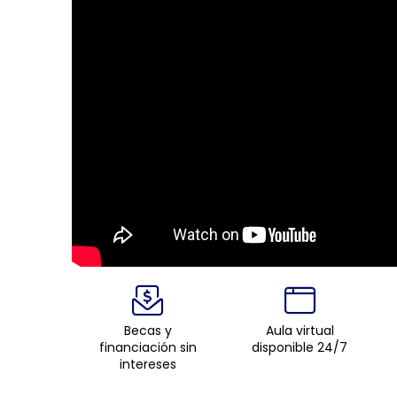
Becas y
Aula virtual
financiación sin
disponible 24/7
intereses