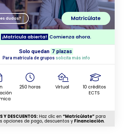
Matricúlate
nes dudas?
¡Matrícula abierta!
Comienza ahora.
Solo quedan
7 plazas
Para matrícula de grupos
solicita más info
n
250 horas
Virtual
10 créditos
tación
ECTS
mica
S Y DESCUENTOS:
Haz clic en
“Matricúlate”
para
as opciones de pago, descuentos y
Financiación
.