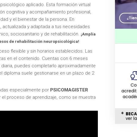
icológico aplicado. Esta formación virtual
ción cognitiva y acompañamiento profesional,
¿Tie
idad y el bienestar de la persona. En
, actualizada y adaptada a tus necesidades
ico, sociosanitario y de rehabilitación.
¡Amplía
esos de rehabilitación neuropsicológica!
eso flexible y sin horarios establecidos. Las
nzas en el contenido. Cuentas con 6 meses
ora diaria, puedes completarlo aproximadamente
el diploma suele gestionarse en un plazo de 2
Co
adas especialmente por
PSICOMAGISTER
acredi
acadé
ar el proceso de aprendizaje, como se muestra
BECA
ver l