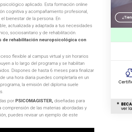
sicológico aplicado. Esta formación online
ción cognitiva y acompañamiento profesional,
¿Tie
 el bienestar de la persona. En
ble, actualizada y adaptada a tus necesidades
ico, sociosanitario y de rehabilitación.
s de rehabilitación neuropsicológica con
eso flexible al campus virtual y sin horarios
buyen a lo largo del programa y se habilitan
dos. Dispones de hasta 6 meses para finalizar
de una hora diaria puedes completarla en un
Certif
programa, la emisión del diploma suele
s.
adas por
PSICOMAGISTER,
diseñadas para
BECA
la comprensión de las materias abordadas y
ver l
ción, puedes revisar un ejemplo de este