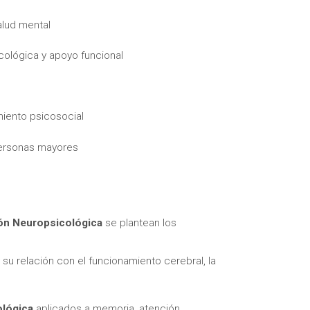
alud mental
cológica y apoyo funcional
iento psicosocial
itas más información sobre un curso?
personas mayores
ión Neuropsicológica
se plantean los
 su relación con el funcionamiento cerebral, la
ológica
aplicados a memoria, atención,