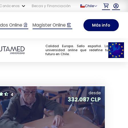
Chile
Conócenos
Becas y Financiación
dos Online
Magíster Online
Más info
Calidad Europa. Sello español. La
universidad online que redefine tu
futuro en Chile.
desde
4
332.087 CLP