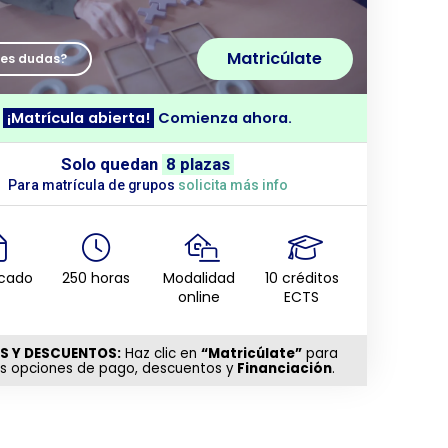
Matricúlate
nes dudas?
¡Matrícula abierta!
Comienza ahora.
Solo quedan
8 plazas
Para matrícula de grupos
solicita más info
icado
250 horas
Modalidad
10 créditos
online
ECTS
S Y DESCUENTOS:
Haz clic en
“Matricúlate”
para
as opciones de pago, descuentos y
Financiación
.