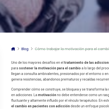
itas más información sobre un curso?
Blog
Cómo trabajar la motivación para el cambio
Uno de los mayores desafíos en el
tratamiento de las adiccio
para
sostener la motivación para el cambio
a lo largo del pro
llegan a consulta ambivalentes, presionados por el entorno o e
genera resistencias, abandonos prematuros y recaídas recurren
Comprender cómo se construye, se bloquea y se transforma la mo
en adicciones. La
motivación
no debe entenderse como un rasgo
fluctuante y altamente influido por el vínculo terapéutico. En es
el cambio en pacientes con adicción
desde un enfoque psicológ