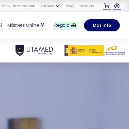
cas y Financiación
Empleo
Blog
Noticias
Regala
Másters Online
Más info