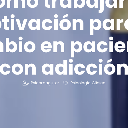
mo trabajar
tivación para
bio en pacie
con adicció
Psicomagister
Psicología Clínica