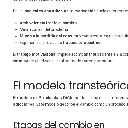
En los
pacientes con adicción
, la
motivación
suele estar marc
Ambivalencia frente al cambio.
Minimización del problema.
Miedo a la pérdida del consumo
como estrategia de regul
Experiencias previas de
fracaso terapéutico.
El
trabajo motivacional
implica acompañar al paciente en la co
sin imponer objetivos ni confrontar de forma prematura.
El modelo transteóri
El
modelo de Prochaska y DiClemente
es una de las referen
adicciones.
Este modelo describe el cambio como un proceso en
Etapas del cambio en