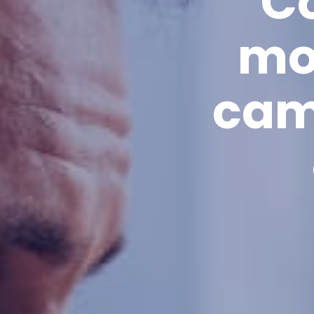
Có
mo
cam