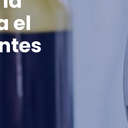
 la
 el
ntes
n