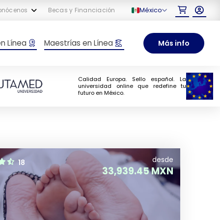
México
onócenos
Becas y Financiación
n Línea
Maestrías en Línea
Más info
Calidad Europa. Sello español. La
universidad online que redefine tu
futuro en México.
desde
18
33,939.45 MXN