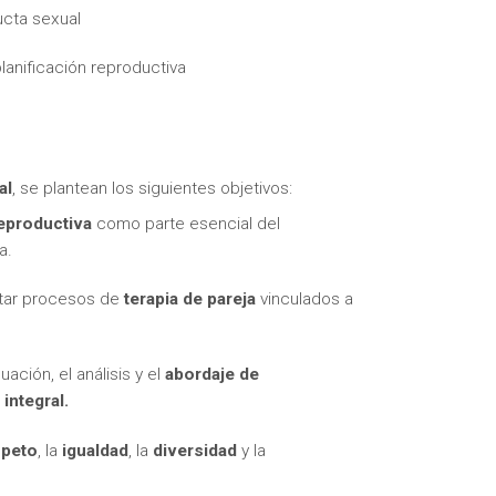
ucta sexual
planificación reproductiva
al
, se plantean los siguientes objetivos:
reproductiva
como parte esencial del
a.
ntar procesos de
terapia de pareja
vinculados a
ación, el análisis y el
abordaje de
integral.
speto
, la
igualdad
, la
diversidad
y la