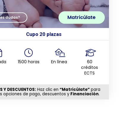
Matricúlate
nes dudas?
Cupo 20 plazas
ada
1500 horas
En línea
60
créditos
ECTS
S Y DESCUENTOS:
Haz clic en
“Matricúlate”
para
as opciones de pago, descuentos y
Financiación
.