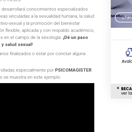
, desarrollará conocimientos especializados
reas vinculadas a la sexualidad humana, la salud
¿Tie
ctivo-sexual y la promoción del bienestar
n flexible, aplicada y con respaldo académico,
s en el campo de la sexología.
¡Dé un paso
 y salud sexual!
rios finalizados o estar por concluir alguna
Aval
rrolladas especialmente por
PSICOMAGISTER
o se muestra en este ejemplo:
BECA
ver l