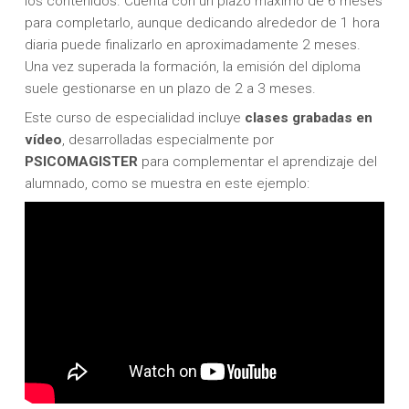
los contenidos. Cuenta con un plazo máximo de 6 meses
para completarlo, aunque dedicando alrededor de 1 hora
diaria puede finalizarlo en aproximadamente 2 meses.
Una vez superada la formación, la emisión del diploma
suele gestionarse en un plazo de 2 a 3 meses.
Este curso de especialidad incluye
clases
grabadas en
vídeo
, desarrolladas especialmente por
PSICOMAGISTER
para complementar el aprendizaje del
alumnado, como se muestra en este ejemplo: