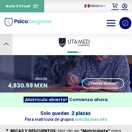
México
Aula Virtual
9
0
1
desde
¿Tienes dudas?
4,630.59 MXN
¡Matrícula abierta!
Comienza ahora.
¿Necesitas más información
Solo quedan
2 plazas
sobre un curso?
Para matrícula de grupos
solicita más info
BECAS Y DESCUENTOS:
Haz clic en
“Matricúlate”
para