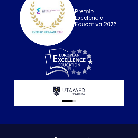
Premio
Excelencia
Educativa 2026
Calidad E
online que
0
1