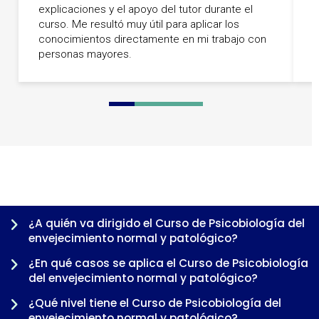
L
explicaciones y el apoyo del tutor durante el
e
curso. Me resultó muy útil para aplicar los
c
conocimientos directamente en mi trabajo con
r
personas mayores.
0
1
2
3
4
5
6
7
8
¿A quién va dirigido el Curso de Psicobiología del
envejecimiento normal y patológico?
¿En qué casos se aplica el Curso de Psicobiología
del envejecimiento normal y patológico?
¿Qué nivel tiene el Curso de Psicobiología del
envejecimiento normal y patológico?