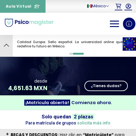
México
Aula Virtual
Calidad Europa. Sello español. La universidad online que
9
redefine tu futuro en México.
0
1
desde
¿Tienes dudas?
4,651.63 MXN
¡Matrícula abierta!
Comienza ahora.
¿Necesitas más información
Solo quedan
2 plazas
sobre un curso?
Para matrícula de grupos
solicita más info
BECAS Y DESCUENTOS:
Haz clic en
“Matricúlate”
para