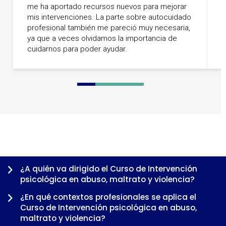
me ha aportado recursos nuevos para mejorar
L
mis intervenciones. La parte sobre autocuidado
e
profesional también me pareció muy necesaria,
i
ya que a veces olvidamos la importancia de
i
cuidarnos para poder ayudar.
0
1
2
3
4
5
6
7
8
¿A quién va dirigido el Curso de Intervención
psicológica en abuso, maltrato y violencia?
¿En qué contextos profesionales se aplica el
Curso de Intervención psicológica en abuso,
maltrato y violencia?