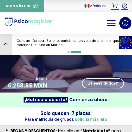
México
Aula Virtual
Calidad Europa. Sello español. La universidad online que
7
redefine tu futuro en México.
0
1
desde
¿Tienes dudas?
6,258.55 MXN
¡Matrícula abierta!
Comienza ahora.
¿Necesitas más información
Solo quedan
7 plazas
sobre un curso?
Para matrícula de grupos
solicita más info
BECAS Y DESCUENTOS:
Haz clic en
“Matricúlate”
para