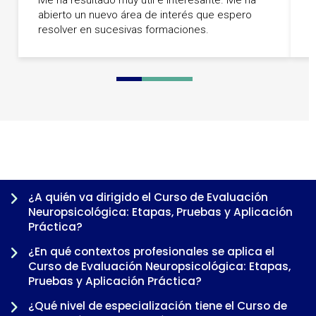
Me ha resultado muy útil e interesante. Me ha
abierto un nuevo área de interés que espero
U
resolver en sucesivas formaciones.
0
1
2
3
4
5
6
¿A quién va dirigido el Curso de Evaluación
Neuropsicológica: Etapas, Pruebas y Aplicación
Práctica?
¿En qué contextos profesionales se aplica el
Curso de Evaluación Neuropsicológica: Etapas,
Pruebas y Aplicación Práctica?
¿Qué nivel de especialización tiene el Curso de