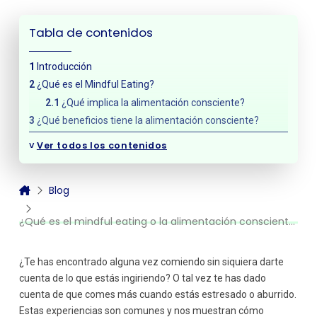
Tabla de contenidos
Introducción
¿Qué es el Mindful Eating?
¿Qué implica la alimentación consciente?
¿Qué beneficios tiene la alimentación consciente?
Mejora la digestión
˅
Ver todos los contenidos
Ayuda a controlar el peso
Reducción del estrés y la ansiedad
Blog
Fomenta una relación saludable con la comida
Promueve la toma de decisiones conscientes
¿Qué es el mindful eating o la alimentación consciente?
¿Cómo practicar el Mindful Eating?
Crea un ambiente adecuado para comer
¿Te has encontrado alguna vez comiendo sin siquiera darte
Presta atención a tus señales de hambre y
saciedad
cuenta de lo que estás ingiriendo? O tal vez te has dado
Come despacio y disfruta cada bocado
cuenta de que comes más cuando estás estresado o aburrido.
Estas experiencias son comunes y nos muestran cómo
Observa tus emociones y pensamientos