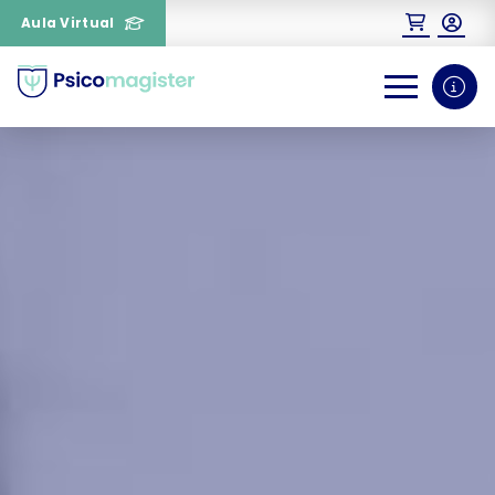
Aula Virtual
0
1
¿Necesitas más información
sobre un curso?