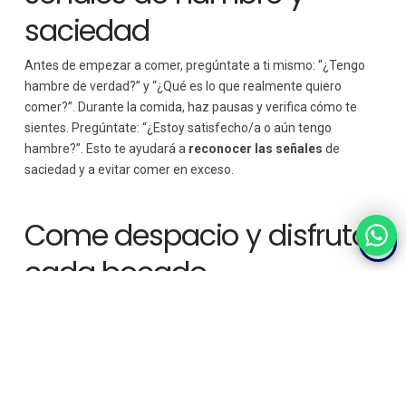
saciedad
Antes de empezar a comer, pregúntate a ti mismo: “¿Tengo
hambre de verdad?” y “¿Qué es lo que realmente quiero
comer?”. Durante la comida, haz pausas y verifica cómo te
sientes. Pregúntate: “¿Estoy satisfecho/a o aún tengo
hambre?”. Esto te ayudará a
reconocer las señales
de
saciedad y a evitar comer en exceso.
Come despacio y disfruta
cada bocado
Uno de los pilares del mindful eating es comer despacio.
Tómate el tiempo para masticar bien cada bocado y saborear
la comida. Esto no solo mejora la digestión, sino que también
permite disfrutar más
de los sabores y texturas de los
alimentos.