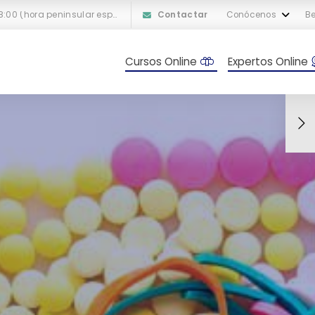
L-V: 10:00 a 18:00 (hora peninsular española)
Contactar
Conócenos
Be
Cursos Online
Expertos Online