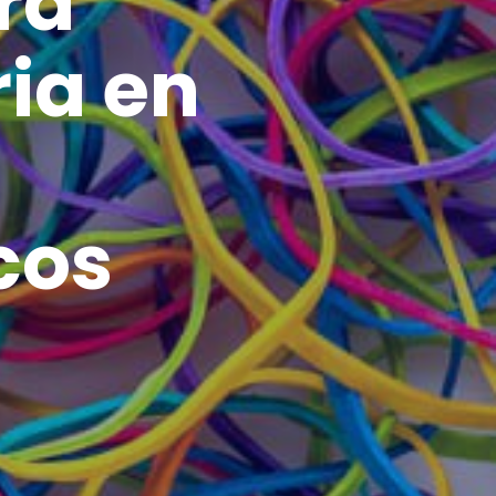
ra
ia en
cos