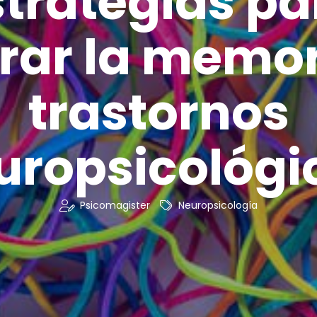
strategias pa
rar la memor
trastornos
uropsicológi
Psicomagister
Neuropsicología