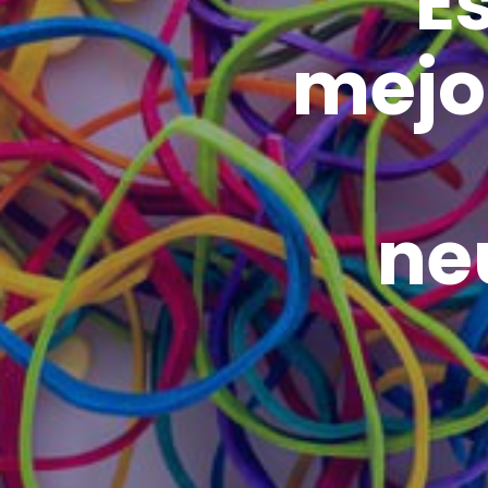
E
mejo
ne