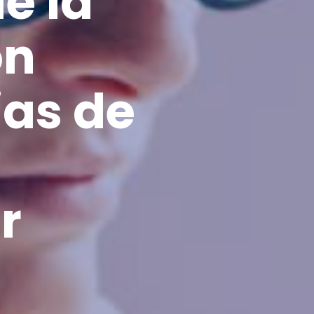
e la
ón
jas de
r