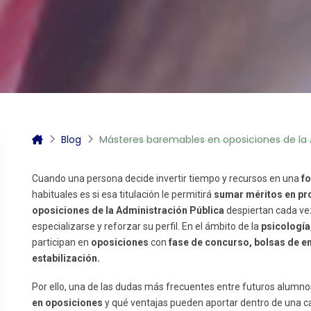
itas más información sobre un curso?
Blog
Másteres baremables en oposiciones de la Administración Pública: l
Cuando una persona decide invertir tiempo y recursos en una
fo
habituales es si esa titulación le permitirá
sumar méritos en pr
oposiciones
de la Administración Pública
despiertan cada ve
especializarse y reforzar su perfil. En el ámbito de la
psicología
participan en
oposiciones
con
fase de concurso, bolsas de e
estabilización.
Por ello, una de las dudas más frecuentes entre futuros alumnos
en oposiciones
y qué ventajas pueden aportar dentro de una ca