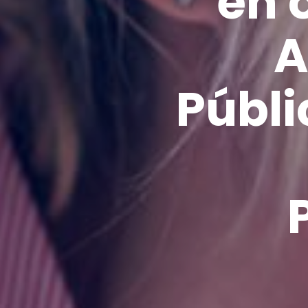
en 
A
Públi