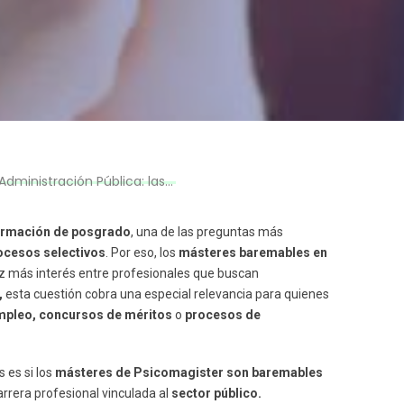
as ventajas de estudiar en Psicomagister
rmación de posgrado
, una de las preguntas más
ocesos selectivos
. Por eso, los
másteres baremables en
z más interés entre profesionales que buscan
,
esta cuestión cobra una especial relevancia para quienes
mpleo, concursos de méritos
o
procesos de
 es si los
másteres de Psicomagister son baremables
rrera profesional vinculada al
sector público.