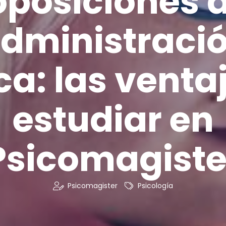
oposiciones d
dministraci
ca: las venta
estudiar en
Psicomagiste
Psicomagister
Psicología