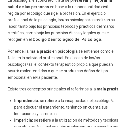
La psicología, en concreto, trata de
preservar y mejorar la
salud de las personas
en base a la responsabilidad civil
regida por el código que rige la profesión. En el ejercicio
profesional de la psicología, los/as psicólogos/as realizan su
labor, tanto bajo los principios teóricos y prácticos del marco
científico, como bajo los principios éticos y legales que se
recogen en el
Código Deontológico del Psicólogo
.
Por ende, la
mala praxis en psicología
se entiende como el
fallo en la actividad profesional. En el caso de los/as
psicólogos/as, el contexto terapéutico propicia que puedan
ocurrir malentendidos o que se produzcan daños de tipo
emocional en el/la paciente.
Existe tres conceptos principales al referirnos a la
mala praxis
:
Imprudencia:
se refiere a la incapacidad del psicólogo/a
para adecuar el tratamiento, teniendo en cuenta sus
limitaciones y carencias.
Impericia:
se refiere a la utilización de métodos y técnicas
que el/la profesional no debe implementar en consulta por