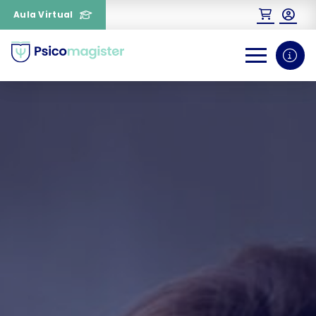
Aula Virtual
0
1
¿Necesitas más información
sobre un curso?