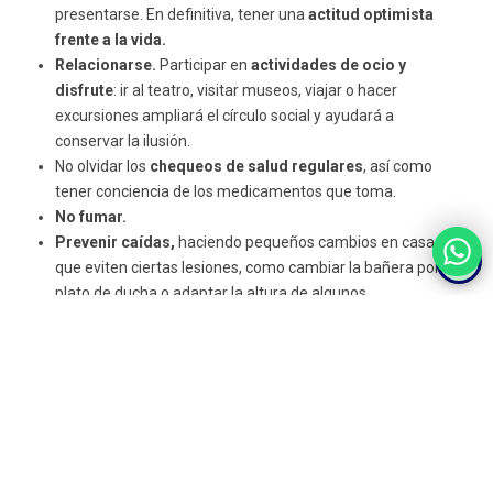
presentarse. En definitiva, tener una
actitud optimista
frente a la vida.
Relacionarse.
Participar en
actividades de ocio y
disfrute
: ir al teatro, visitar museos, viajar o hacer
excursiones ampliará el círculo social y ayudará a
conservar la ilusión.
No olvidar los
chequeos de salud regulares
, así como
tener conciencia de los medicamentos que toma.
No fumar.
Prevenir caídas,
haciendo pequeños cambios en casa
que eviten ciertas lesiones, como cambiar la bañera por un
plato de ducha o adaptar la altura de algunos
electrodomésticos.
Aceptar el envejecimiento y aprender a disfrutarlo
, así
como sacarle partido al nuevo rol que se ocupa en la
familia.