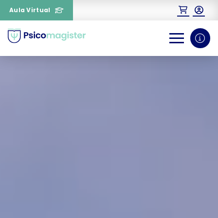
Aula Virtual
0
1
¿Necesitas más información
sobre un curso?