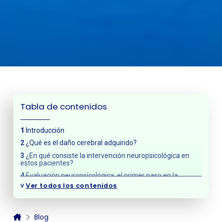
Tabla de contenidos
Introducción
¿Qué es el daño cerebral adquirido?
¿En qué consiste la intervención neuropsicológica en
estos pacientes?
Evaluación neuropsicológica: el primer paso en la
intervención
˅
Ver todos los contenidos
Estrategias de intervención en pacientes con daño
cerebral adquirido
1. Rehabilitación de la memoria
Blog