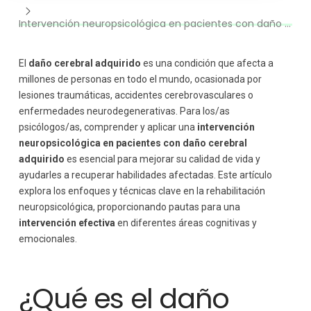
2. Terapia del lenguaje
Intervención neuropsicológica en pacientes con daño cerebral adquirido
3. Entrenamiento en funciones ejecutivas
4. Apoyo emocional y adaptación psicosocial
5. Reentrenamiento en habilidades de la vida diaria
El
daño cerebral adquirido
es una condición que afecta a
millones de personas en todo el mundo, ocasionada por
La importancia del entorno familiar y social
lesiones traumáticas, accidentes cerebrovasculares o
enfermedades neurodegenerativas. Para los/as
psicólogos/as, comprender y aplicar una
intervención
neuropsicológica en pacientes con daño cerebral
adquirido
es esencial para mejorar su calidad de vida y
ayudarles a recuperar habilidades afectadas. Este artículo
explora los enfoques y técnicas clave en la rehabilitación
neuropsicológica, proporcionando pautas para una
intervención efectiva
en diferentes áreas cognitivas y
emocionales.
¿Qué es el daño